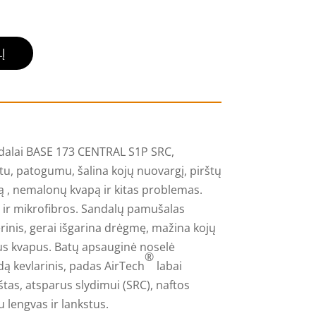
Į
dalai BASE 173 CENTRAL S1P SRC,
tu, patogumu, šalina kojų nuovargį, pirštų
 , nemalonų kvapą ir kitas problemas.
 ir mikrofibros. Sandalų pamušalas
inis, gerai išgarina drėgmę, mažina kojų
us kvapus. Batų apsauginė noselė
®
dą kevlarinis, padas AirTech
labai
tas, atsparus slydimui (SRC), naftos
 lengvas ir lankstus.