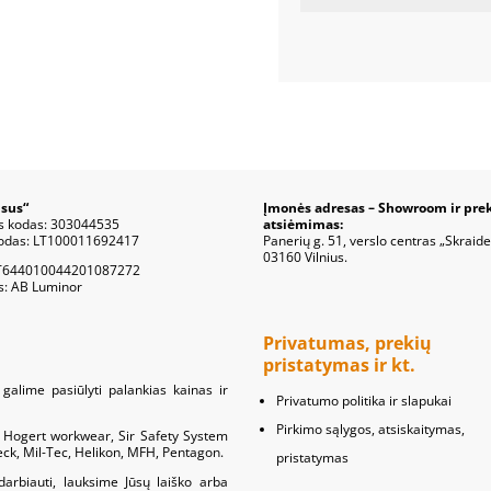
sus“
Įmonės adresas – Showroom ir pre
s kodas: 303044535
atsiėmimas:
odas: LT100011692417
Panerių g. 51, verslo centras „Skraide
03160 Vilnius.
T644010044201087272
s: AB Luminor
Privatumas, prekių
pristatymas ir kt.
galime pasiūlyti palankias kainas ir
Privatumo politika ir slapukai
Pirkimo sąlygos, atsiskaitymas,
s: Hogert workwear, Sir Safety System
meck, Mil-Tec, Helikon, MFH, Pentagon.
pristatymas
darbiauti, lauksime Jūsų laiško arba