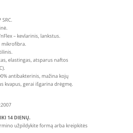
P SRC.
inė.
nFlex – kevlarinis, lankstus.
r mikrofibra.
linis.
as, elastingas, atsparus naftos
C).
0% antibakterinis, mažina kojų
s kvapus, gerai išgarina drėgmę.
:2007
KI 14 DIENŲ.
ermino užpildykite formą arba kreipkitės