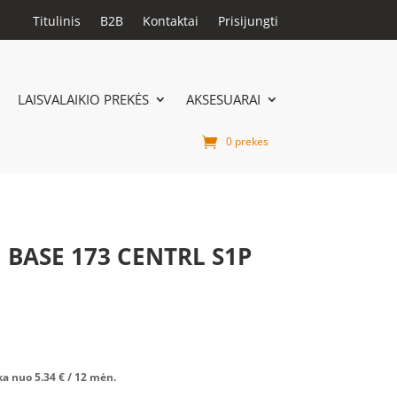
Titulinis
B2B
Kontaktai
Prisijungti
LAISVALAIKIO PREKĖS
AKSESUARAI
0 prekės
i BASE 173 CENTRL S1P
ka nuo
5.34
€
/ 12 mėn.