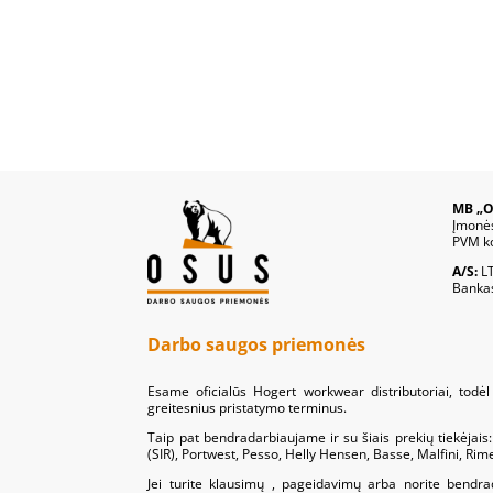
MB „O
Įmonė
PVM k
A/S:
L
Banka
Darbo saugos priemonės
Esame oficialūs Hogert workwear distributoriai, todėl 
greitesnius pristatymo terminus.
Taip pat bendradarbiaujame ir su šiais prekių tiekėjai
(SIR), Portwest, Pesso, Helly Hensen, Basse, Malfini, Ri
Jei turite klausimų , pageidavimų arba norite bendra