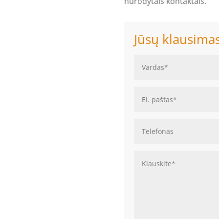
nurodytais kontaktais.
Jūsų klausima