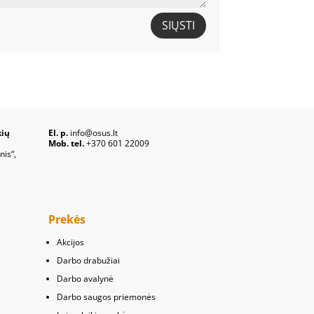
SIŲSTI
kių
El. p.
info@osus.lt
Mob. tel.
+370 601 22009
nis“,
Prekės
Akcijos
Darbo drabužiai
Darbo avalynė
Darbo saugos priemonės