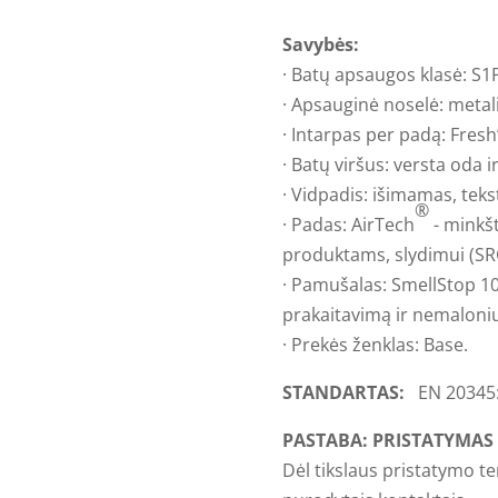
Savybės:
· Batų apsaugos klasė: S1
· Apsauginė noselė: metal
· Intarpas per padą: Fresh’
· Batų viršus: versta oda i
· Vidpadis: išimamas, teksti
®
· Padas: AirTech
- minkšt
produktams, slydimui (SR
· Pamušalas: SmellStop 10
prakaitavimą ir nemaloniu
· Prekės ženklas: Base.
STANDARTAS:
EN 20345
PASTABA: PRISTATYMAS I
Dėl tikslaus pristatymo t