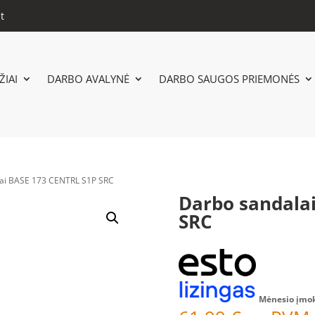
t
IAI
DARBO AVALYNĖ
DARBO SAUGOS PRIEMONĖS
lai BASE 173 CENTRL S1P SRC
Darbo sandala
SRC
Mėnesio įmo