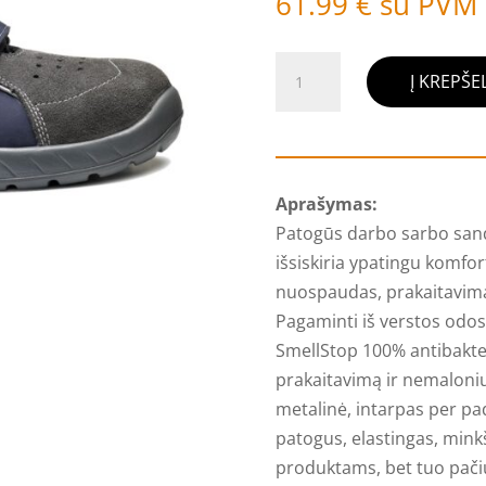
61.99
€
su PVM
produkto
Į KREPŠEL
kiekis:
Darbo
sandalai
BASE
Aprašymas:
173
Patogūs darbo sarbo san
CENTRL
išsiskiria ypatingu komfor
S1P
nuospaudas, prakaitavimą
SRC
Pagaminti iš verstos odos
SmellStop 100% antibakter
prakaitavimą ir nemaloni
metalinė, intarpas per pa
patogus, elastingas, minkš
produktams, bet tuo pačiu