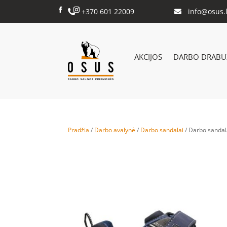
+370 601 22009
info@osus.l


AKCIJOS
DARBO DRABUŽ
Pradžia
/
Darbo avalynė
/
Darbo sandalai
/ Darbo sanda