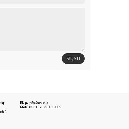
SIŲSTI
kių
El. p.
info@osus.lt
Mob. tel.
+370 601 22009
nis“,