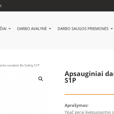
t
IAI
DARBO AVALYNĖ
DARBO SAUGOS PRIEMONĖS
darbo sandalai Bo Safety S1P
Apsauginiai da
S1P
Aprašymas:
Ypač gerai kvėpuojantys s