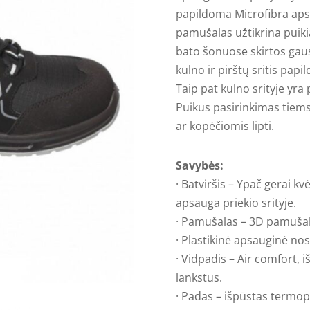
papildoma Microfibra apsa
pamušalas užtikrina puikią
bato šonuose skirtos gau
kulno ir pirštų sritis pap
Taip pat kulno srityje yr
Puikus pasirinkimas tiems k
ar kopėčiomis lipti.
Savybės:
· Batviršis – Ypač gerai kv
apsauga priekio srityje.
· Pamušalas – 3D pamušal
· Plastikinė apsauginė nos
· Vidpadis – Air comfort, 
lankstus.
· Padas – išpūstas termop