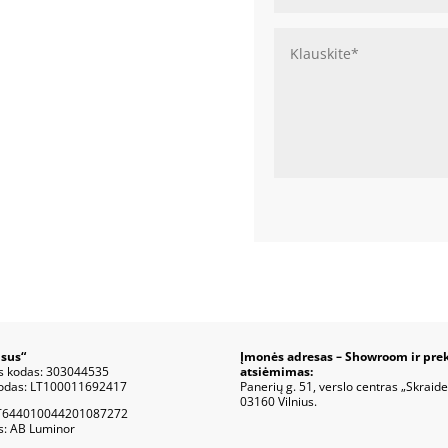
sus“
Įmonės adresas – Showroom ir pre
s kodas: 303044535
atsiėmimas:
odas: LT100011692417
Panerių g. 51, verslo centras „Skraide
03160 Vilnius.
T644010044201087272
s: AB Luminor