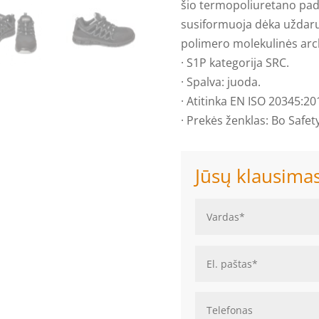
šio termopoliuretano pado 
susiformuoja dėka uždarųj
polimero molekulinės arc
· S1P kategorija SRC.
· Spalva: juoda.
· Atitinka EN ISO 20345:20
· Prekės ženklas: Bo Safety
Jūsų klausima