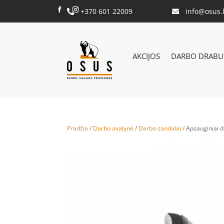
+370 601 22009
info@osus.l


AKCIJOS
DARBO DRABUŽ
Pradžia
/
Darbo avalynė
/
Darbo sandalai
/ Apsauginiai 