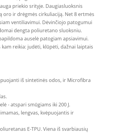
uga priekio srityje. Daugiasluoksnis
 oro ir drėgmės cirkuliaciją. Net 8 ertmės
siam ventiliavimui. Dėvinčiojo patogumui
ildomai dengta poliuretano sluoksniu.
a papildoma auselė patogiam apsiavimui.
am reikia: judėti, klūpėti, dažnai laiptais
ėpuojanti iš sintetinės odos, ir Microfibra
as.
elė - atspari smūgiams iki 200 J.
išimamas, lengvas, kvėpuojantis ir
oliuretanas E-TPU. Viena iš svarbiausių