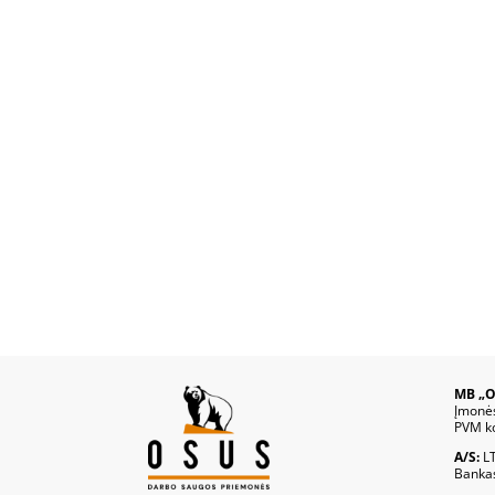
MB „O
Įmonė
PVM k
A/S:
L
Banka