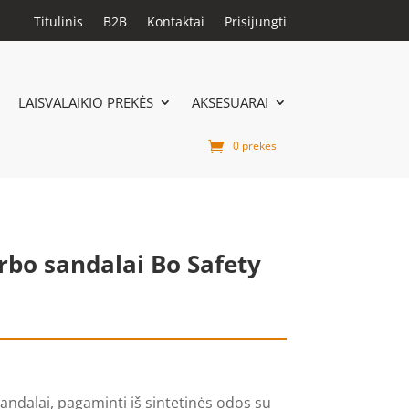
Titulinis
B2B
Kontaktai
Prisijungti
LAISVALAIKIO PREKĖS
AKSESUARAI
0 prekės
rbo sandalai Bo Safety
andalai, pagaminti iš sintetinės odos su