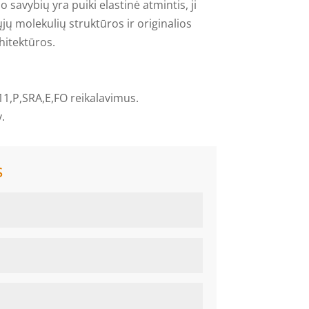
savybių yra puiki elastinė atmintis, ji
ų molekulių struktūros ir originalios
hitektūros.
11,P,SRA,E,FO reikalavimus.
.
s