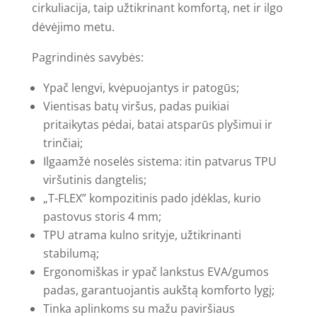
cirkuliacija, taip užtikrinant komfortą, net ir ilgo
dėvėjimo metu.
Pagrindinės savybės:
Ypač lengvi, kvėpuojantys ir patogūs;
Vientisas batų viršus, padas puikiai
pritaikytas pėdai, batai atsparūs plyšimui ir
trinčiai;
Ilgaamžė noselės sistema: itin patvarus TPU
viršutinis dangtelis;
„T-FLEX” kompozitinis pado įdėklas, kurio
pastovus storis 4 mm;
TPU atrama kulno srityje, užtikrinanti
stabilumą;
Ergonomiškas ir ypač lankstus EVA/gumos
padas, garantuojantis aukštą komforto lygį;
Tinka aplinkoms su mažu paviršiaus