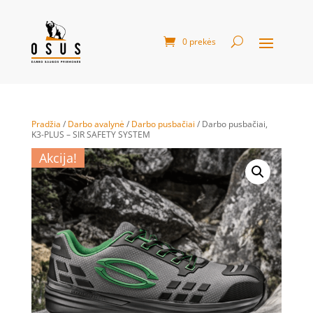
0 prekės
Pradžia
/
Darbo avalynė
/
Darbo pusbačiai
/ Darbo pusbačiai,
K3-PLUS – SIR SAFETY SYSTEM
Akcija!