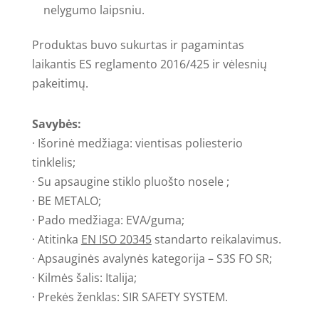
nelygumo laipsniu.
Produktas buvo sukurtas ir pagamintas
laikantis ES reglamento 2016/425 ir vėlesnių
pakeitimų.
Savybės:
· Išorinė medžiaga: vientisas poliesterio
tinklelis;
· Su apsaugine stiklo pluošto nosele ;
· BE METALO;
· Pado medžiaga: EVA/guma;
· Atitinka
EN ISO 20345
standarto reikalavimus.
· Apsauginės avalynės kategorija – S3S FO SR;
· Kilmės šalis: Italija;
· Prekės ženklas: SIR SAFETY SYSTEM.