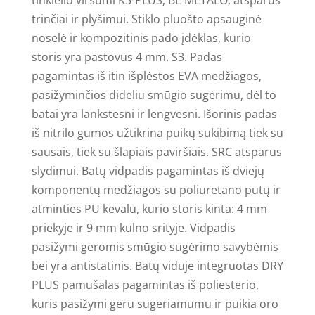
tinklelio viršumi K3-PLUS, BE METALO, atsparūs
SYSTEM
trinčiai ir plyšimui. Stiklo pluošto apsauginė
noselė ir kompozitinis pado įdėklas, kurio
storis yra pastovus 4 mm. S3. Padas
pagamintas iš itin išplėstos EVA medžiagos,
pasižyminčios dideliu smūgio sugėrimu, dėl to
batai yra lankstesni ir lengvesni. Išorinis padas
iš nitrilo gumos užtikrina puikų sukibimą tiek su
sausais, tiek su šlapiais paviršiais. SRC atsparus
slydimui. Batų vidpadis pagamintas iš dviejų
komponentų medžiagos su poliuretano putų ir
atminties PU kevalu, kurio storis kinta: 4 mm
priekyje ir 9 mm kulno srityje. Vidpadis
pasižymi geromis smūgio sugėrimo savybėmis
bei yra antistatinis. Batų viduje integruotas DRY
PLUS pamušalas pagamintas iš poliesterio,
kuris pasižymi geru sugeriamumu ir puikia oro