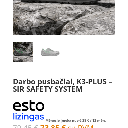
Darbo pusbačiai, K3-PLUS –
SIR SAFETY SYSTEM
Mėnesio įmoka nuo
6.28
€
/ 12 mėn.
Original
Current
79.45
€
73.85
€
su PVM