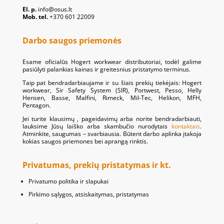
El. p.
info@osus.lt
Mob. tel.
+370 601 22009
Darbo saugos priemonės
Esame oficialūs Hogert workwear distributoriai, todėl galime
pasiūlyti palankias kainas ir greitesnius pristatymo terminus.
Taip pat bendradarbiaujame ir su šiais prekių tiekėjais: Hogert
workwear, Sir Safety System (SIR), Portwest, Pesso, Helly
Hensen, Basse, Malfini, Rimeck, Mil-Tec, Helikon, MFH,
Pentagon.
Jei turite klausimų , pageidavimų arba norite bendradarbiauti,
lauksime Jūsų laiško arba skambučio nurodytais
kontaktais
.
Atminkite, saugumas – svarbiausia. Būtent darbo aplinka įtakoja
kokias saugos priemones bei aprangą rinktis.
Privatumas, prekių pristatymas ir kt.
Privatumo politika ir slapukai
Pirkimo sąlygos, atsiskaitymas, pristatymas