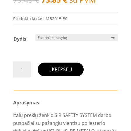
price
price
was:
is:
Produkto kodas:
MB2015 B0
79.45 €.
73.85 €.
Dydis
produkto
Į KREPŠELĮ
kiekis:
Darbo
pusbačiai,
K3-
Aprašymas:
PLUS
-
Italų prekių ženklo SIR SAFETY SYSTEM darbo
SIR
pusbačiai su pažangiu vientisu poliesterio
SAFETY