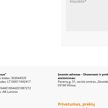
sus“
Įmonės adresas – Showroom ir pre
s kodas: 303044535
atsiėmimas:
odas: LT100011692417
Panerių g. 51, verslo centras „Skraide
03160 Vilnius.
T644010044201087272
s: AB Luminor
Privatumas, prekių