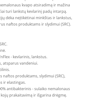
nemalonaus kvapo atsiradimą ir mažina
ai turi lankstų kevlarinį padų intarpą.
jų dėka neįtikėtinai minkštas ir lankstus,
arus naftos produktams ir slydimui (SRC).
 SRC.
inė.
nFlex - kevlarinis, lankstus.
s, atsparus vandeniui.
linis.
s naftos produktams, slydimui (SRC),
s ir elastingas.
0% antibakterinis - sulaiko nemalonaus
kojų prakaitavimą ir išgarina drėgmę.