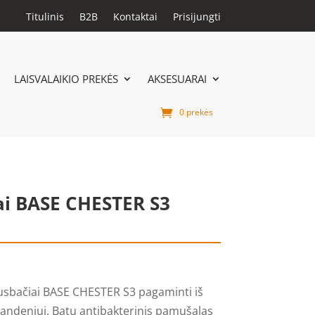
Titulinis
B2B
Kontaktai
Prisijungti
LAISVALAIKIO PREKĖS
AKSESUARAI
0 prekės
ai BASE CHESTER S3
sbačiai BASE CHESTER S3 pagaminti iš
vandeniui. Batų antibakterinis pamušalas