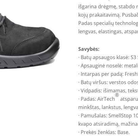
išgarina drėgmę, stabdo 
kojų prakaitavimą. Pusbači
Padas specialių technologi
lengvas, elastingas, atsp
Savybės:
· Batų apsaugos klasė: S3
· Apsauginė noselė: metal
· Intarpas per padą: Fresh’
· Batų viršus: verstos odo
· Vidpadis: išimamas, teksti
®
· Padas: AirTech
atsparu
minkštas, lankstus, lengva
· Pamušalas: SmellStop 10
kvapo atsiradimą, mažina 
· Prekės ženklas: Base.