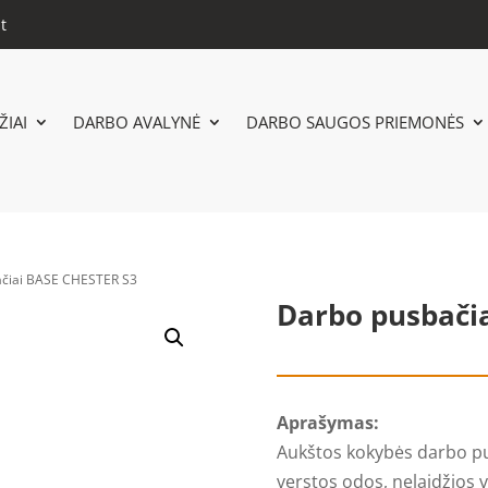
t
IAI
DARBO AVALYNĖ
DARBO SAUGOS PRIEMONĖS
ačiai BASE CHESTER S3
Darbo pusbači
Aprašymas:
Aukštos kokybės darbo pu
verstos odos, nelaidžios 