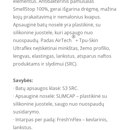
elementus. Antibakterinis pamušalas
SmellStop 100%, gerai išgarina drėgmę, mažina
kojų prakaitavimą ir nemalonius kvapus.
Apsauginė batų noselė yra plastikinė, su
silikonine juostele, kuri apsaugo nuo
®
nuospaudų. Padas AirTech
+ Tpu-Skin
Ultraflex neįtikėtinai minkštas, žemo profilio,
lengvas, elastingas, lankstus, atsparus naftos
produktams ir slydimui (SRC).
Savybės:
· Batų apsaugos klasė: S3 SRC.
· Apsauginė noselė: SLIMCAP – plastikinė su
silikonine juostele, saugo nuo nuospaudų
susidarymo.
· Intarpas per padą: Fresh’nFlex – kevlarinis,
lankstus.