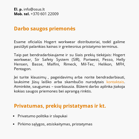
El. p.
info@osus.lt
Mob. tel.
+370 601 22009
Darbo saugos priemonės
Esame oficialūs Hogert workwear distributoriai, todėl galime
pasiūlyti palankias kainas ir greitesnius pristatymo terminus.
Taip pat bendradarbiaujame ir su šiais prekių tiekėjais: Hogert
workwear, Sir Safety System (SIR), Portwest, Pesso, Helly
Hensen, Basse, Malfini, Rimeck, Mil-Tec, Helikon, MFH,
Pentagon.
Jei turite klausimų , pageidavimų arba norite bendradarbiauti,
lauksime Jūsų laiško arba skambučio nurodytais
kontaktais
.
Atminkite, saugumas – svarbiausia. Būtent darbo aplinka įtakoja
kokias saugos priemones bei aprangą rinktis.
Privatumas, prekių pristatymas ir kt.
Privatumo politika ir slapukai
Pirkimo sąlygos, atsiskaitymas, pristatymas