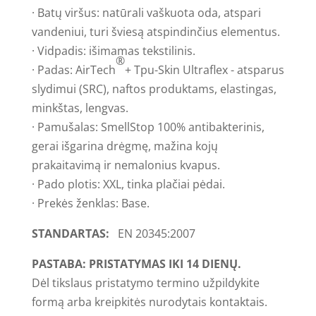
· Batų viršus: natūrali vaškuota oda, atspari
vandeniui, turi šviesą atspindinčius elementus.
· Vidpadis: išimamas tekstilinis.
®
· Padas: AirTech
+ Tpu-Skin Ultraflex - atsparus
slydimui (SRC), naftos produktams, elastingas,
minkštas, lengvas.
· Pamušalas: SmellStop 100% antibakterinis,
gerai išgarina drėgmę, mažina kojų
prakaitavimą ir nemalonius kvapus.
· Pado plotis: XXL, tinka plačiai pėdai.
· Prekės ženklas: Base.
STANDARTAS:
EN 20345:2007
PASTABA: PRISTATYMAS IKI 14 DIENŲ.
Dėl tikslaus pristatymo termino užpildykite
formą arba kreipkitės nurodytais kontaktais.