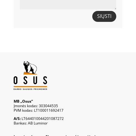
SIŲSTI
MB „Osus“
Įmonės kodas: 303044535
PVM kodas: LT100011692417
A/S:
LT644010044201087272
Bankas: AB Luminor