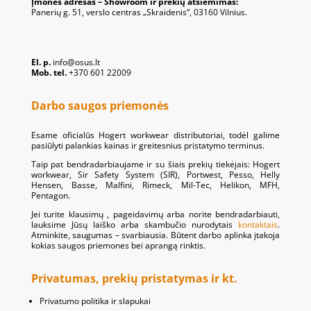
Įmonės adresas – Showroom ir prekių atsiėmimas:
Panerių g. 51, verslo centras „Skraidenis“, 03160 Vilnius.
El. p.
info@osus.lt
Mob. tel.
+370 601 22009
Darbo saugos priemonės
Esame oficialūs Hogert workwear distributoriai, todėl galime
pasiūlyti palankias kainas ir greitesnius pristatymo terminus.
Taip pat bendradarbiaujame ir su šiais prekių tiekėjais: Hogert
workwear, Sir Safety System (SIR), Portwest, Pesso, Helly
Hensen, Basse, Malfini, Rimeck, Mil-Tec, Helikon, MFH,
Pentagon.
Jei turite klausimų , pageidavimų arba norite bendradarbiauti,
lauksime Jūsų laiško arba skambučio nurodytais
kontaktais
.
Atminkite, saugumas – svarbiausia. Būtent darbo aplinka įtakoja
kokias saugos priemones bei aprangą rinktis.
Privatumas, prekių pristatymas ir kt.
Privatumo politika ir slapukai