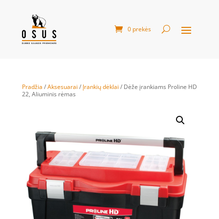
0 prekės
Pradžia
/
Aksesuarai
/
Įrankių dėklai
/ Dėže įrankiams Proline HD
22, Aliuminis rėmas