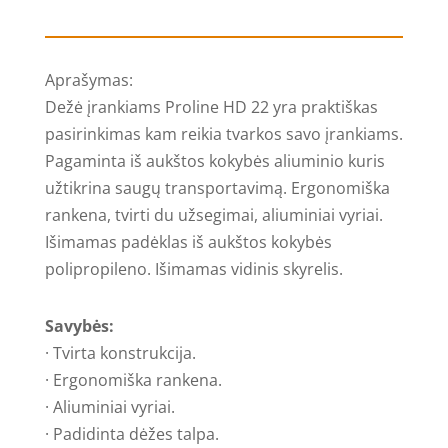
Dėže
įrankiams
Proline
Aprašymas:
HD
Dežė įrankiams Proline HD 22 yra praktiškas
22,
pasirinkimas kam reikia tvarkos savo įrankiams.
Aliuminis
Pagaminta iš aukštos kokybės aliuminio kuris
rėmas
užtikrina saugų transportavimą. Ergonomiška
rankena, tvirti du užsegimai, aliuminiai vyriai.
Išimamas padėklas iš aukštos kokybės
polipropileno. Išimamas vidinis skyrelis.
Savybės:
· Tvirta konstrukcija.
· Ergonomiška rankena.
· Aliuminiai vyriai.
· Padidinta dėžes talpa.