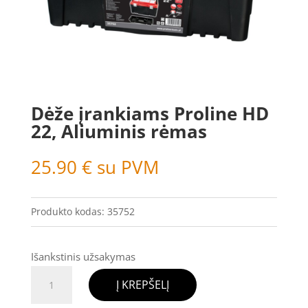
Dėže įrankiams Proline HD
22, Aliuminis rėmas
25.90
€
su PVM
Produkto kodas:
35752
Išankstinis užsakymas
produkto
Į KREPŠELĮ
kiekis: